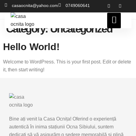
casaocnita@yahoo.com
0749060641
Category:
Uncategorized
Hello World!
Welcome to WordPress. This is your first post. Edit or delete
it, then start writing!
Bine ați venit la Casa Ocnița! Oferind o experiență
autentică în inima stațiunii Ocna Sibiului, suntem
dedicați să vă asigurăm o ședere memorabilă și plină